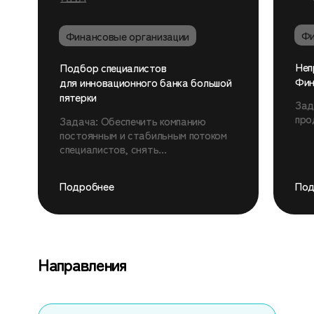
Фи
Финансовые организации
Неп
Подбор специалистов
Фин
для инновационного банка большой
пятерки
Зад
про
Задача: Обеспечить компанию
постоянным и стабильным потоком
специалистов, снять...
Подробнее
Под
Направления