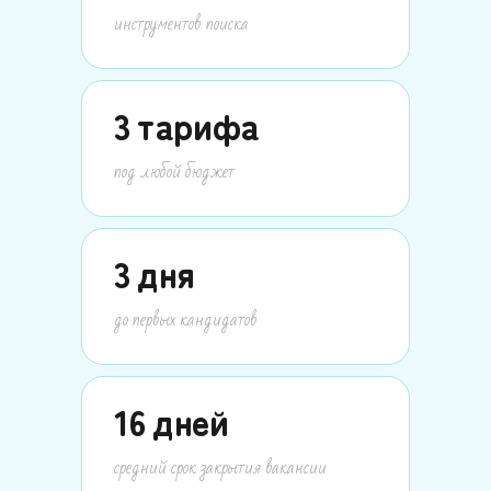
инструментов поиска
3
тарифа
под любой бюджет
3
дня
до первых кандидатов
16
дней
средний срок закрытия вакансии