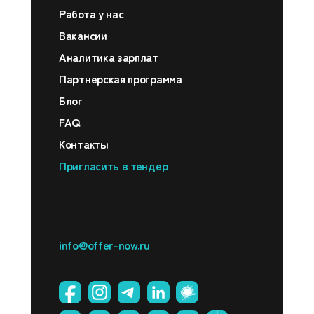
замену,
Работа у нас
что
Вакансии
делать?
Аналитика зарплат
Партнерская программа
Мы закрыли
Блог
позицию
FAQ
собственными
Контакты
силами во
Пригласить в тендер
время работы
с вами, что
будет в этом
случае?
info@offer-now.ru
Как скоро
вы